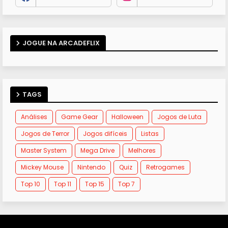
JOGUE NA ARCADEFLIX
TAGS
Análises
Game Gear
Halloween
Jogos de Luta
Jogos de Terror
Jogos difíceis
Listas
Master System
Mega Drive
Melhores
Mickey Mouse
Nintendo
Quiz
Retrogames
Top 10
Top 11
Top 15
Top 7