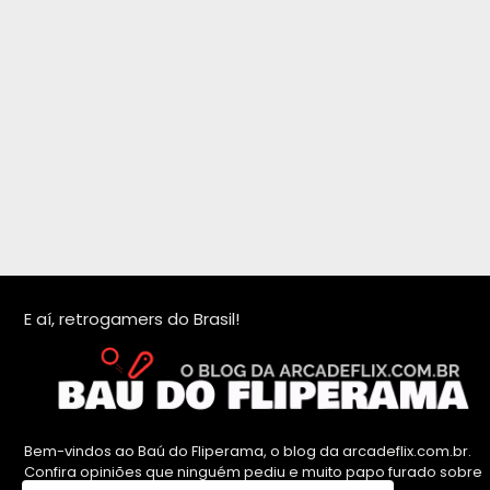
E aí, retrogamers do Brasil!
Bem-vindos ao Baú do Fliperama, o blog da arcadeflix.com.br.
Confira opiniões que ninguém pediu e muito papo furado sobre