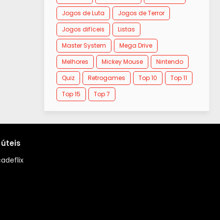
Jogos de Luta
Jogos de Terror
Jogos difíceis
Listas
Master System
Mega Drive
Melhores
Mickey Mouse
Nintendo
Quiz
Retrogames
Top 10
Top 11
Top 15
Top 7
 úteis
adeflix